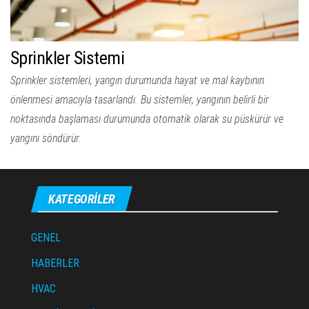
Sprinkler Sistemi
Sprinkler sistemleri, yangın durumunda hayat ve mal kaybının
önlenmesi amacıyla tasarlandı. Bu sistemler, yangının belirli bir
noktasında başlaması durumunda otomatik olarak su püskürür ve
yangını söndürür.
KATEGORILER
GENEL
HABERLER
HVAC