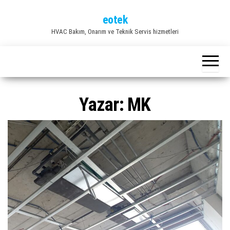
İçeriğe
eotek
atla
HVAC Bakım, Onarım ve Teknik Servis hizmetleri
Yazar:
MK