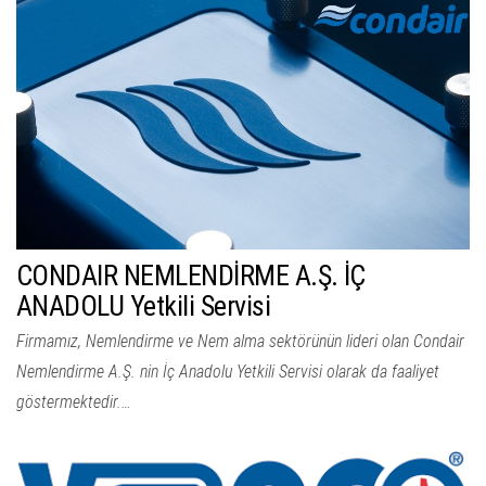
CONDAIR NEMLENDİRME A.Ş. İÇ
ANADOLU Yetkili Servisi
Firmamız, Nemlendirme ve Nem alma sektörünün lideri olan Condair
Nemlendirme A.Ş. nin İç Anadolu Yetkili Servisi olarak da faaliyet
göstermektedir.…